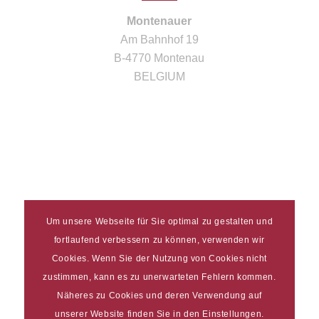
Montenauer
Am Bahnhof 19
B-4770 Montenau
BELGIUM
Um unsere Webseite für Sie optimal zu gestalten und
fortlaufend verbessern zu können, verwenden wir
Imprint
|
Data protection
Cookies. Wenn Sie der Nutzung von Cookies nicht
© 2019 Montenauer Schinkenräucherei
zustimmen, kann es zu unerwarteten Fehlern kommen.
Näheres zu Cookies und deren Verwendung auf
unserer Website finden Sie in den Einstellungen.