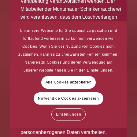
Verarbeitung Verantwortlichen wenden. Der
Mitarbeiter der Montenauer Schinkenräucherei
wird veranlassen, dass dem Löschverlangen
unverzüglich nachgekommen wird.
Um unsere Webseite für Sie optimal zu gestalten und
Wurden die personenbezogenen Daten von der
fortlaufend verbessern zu können, verwenden wir
Montenauer Schinkenräucherei öffentlich
Cookies. Wenn Sie der Nutzung von Cookies nicht
gemacht und ist unser Unternehmen als
zustimmen, kann es zu unerwarteten Fehlern kommen.
Verantwortlicher gemäß Art. 17 Abs. 1 DS-GVO
Näheres zu Cookies und deren Verwendung auf
zur Löschung der personenbezogenen Daten
unserer Website finden Sie in den Einstellungen.
verpflichtet, so trifft die Montenauer
Alle Cookies akzeptieren
Schinkenräucherei unter Berücksichtigung der
verfügbaren Technologie und der
Notwendige Cookies akzeptieren
Implementierungskosten angemessene
Maßnahmen, auch technischer Art, um andere
Einstellungen
für die Datenverarbeitung Verantwortliche,
welche die veröffentlichten
personenbezogenen Daten verarbeiten,